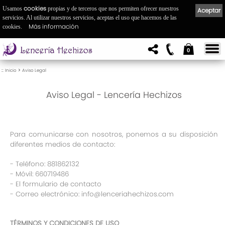
cookies
Usamos
propias y de terceros que nos permiten ofrecer nuestros
Aceptar
servicios. Al utilizar nuestros servicios, aceptas el uso que hacemos de las
Más información
cookies.
0
::
>
Inicio
Aviso Legal
Aviso Legal - Lencería Hechizos
Para comunicarse con nosotros, ponemos a su disposición
diferentes medios de contacto:
- Teléfono: 881862132
- Móvil: 660719486
- El formulario de contacto
- Correo electrónico: info@lenceriahechizos.com
TÉRMINOS Y CONDICIONES DE USO