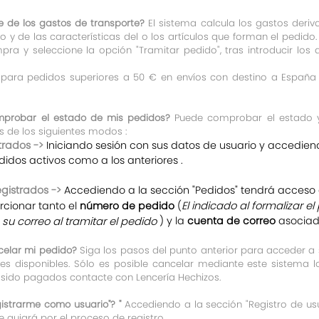
e de los gastos de transporte?
El sistema calcula los gastos deriv
ío y de las características del o los artículos que forman el pedi
pra y seleccione la opción "Tramitar pedido", tras introducir los 
o para pedidos superiores a 50 € en envíos con destino a España e
robar el estado de mis pedidos?
Puede comprobar el estado y
 de los siguientes modos :
trados ->
Iniciando sesión con sus datos de usuario y accedien
didos activos como a los anteriores .
egistrados ->
Accediendo a la sección "Pedidos" tendrá acceso 
El indicado al formalizar 
cionar tanto el
número de pedido
(
su correo al tramitar el pedido
) y la
cuenta de correo
asociad
elar mi pedido?
Siga los pasos del punto anterior para acceder a 
s disponibles. Sólo es posible cancelar mediante este sistema 
sido pagados contacte con Lencería Hechizos.
strarme como usuario"? "
Accediendo a la sección "Registro de us
 guiará por el proceso de registro .