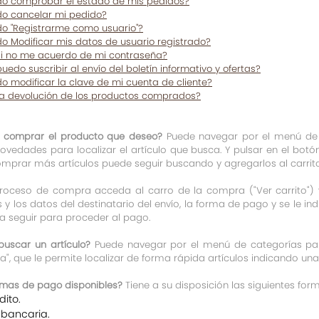
o comprobar el estado de mis pedidos?
o cancelar mi pedido?
 "Registrarme como usuario"?
 Modificar mis datos de usuario registrado?
i no me acuerdo de mi contraseña?
do suscribir al envío del boletín informativo y ofertas?
 modificar la clave de mi cuenta de cliente?
 la devolución de los productos comprados?
comprar el producto que deseo?
Puede navegar por el menú de 
novedades para localizar el artículo que busca. Y pulsar en el botón
mprar más artículos puede seguir buscando y agregarlos al carrit
proceso de compra acceda al carro de la compra ("Ver carrito") y
s y los datos del destinatario del envío, la forma de pago y se le ind
 a seguir para proceder al pago.
uscar un artículo?
Puede navegar por el menú de categorías para
", que le permite localizar de forma rápida artículos indicando una pa
rmas de pago disponibles?
Tiene a su disposición las siguientes for
dito.
 bancaria.