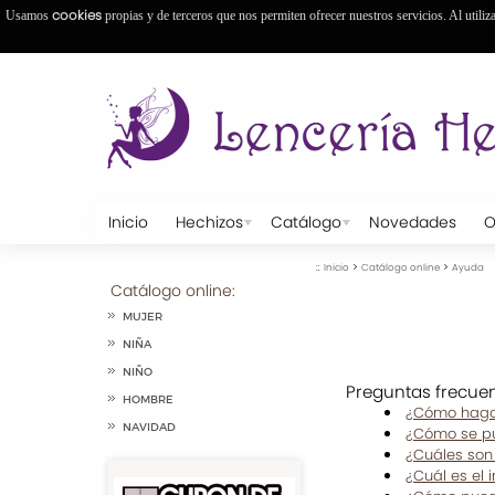
cookies
Usamos
propias y de terceros que nos permiten ofrecer nuestros servicios. Al utiliz
Inicio
Hechizos
Catálogo
Novedades
O
::
>
>
Inicio
Catálogo online
Ayuda
Catálogo online:
MUJER
NIÑA
NIÑO
Preguntas frecuen
HOMBRE
¿Cómo hago
NAVIDAD
¿Cómo se pu
¿Cuáles son
¿Cuál es el 