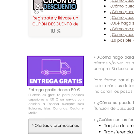
¿Cómo pued
¿Cómo pued
¿Cómo puedo
¿Cómo puedo
Regístrate y llévate un
¿Qué hago s
CUPÓN DESCUENTO de
¿Cómo me pue
10 %
¿Cómo puedo
¿Es posible
»
¿Cómo hago para 
ofertas y/o ver las 
compra. Si desea co
Para formalizar el 
solicitarán sus dato
Entrega gratis desde 50 €
indicarán los pasos
El envío es gratuíto para pedidos
superiores a 50 € en envíos con
»
¿Cómo se puede b
destino a España excepto: Islas
"función de búsqueda
Baleares, Islas Canarias, Ceuta y
Melilla.
»
¿Cuáles son las fo
Tarjeta de cré
>
Ofertas y promociones
Transferencia