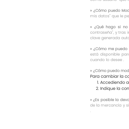
»
¿Cómo puedo Modifi
mis datos" que le pe
»
¿Qué hago si no
contraseña", y tras 
clave generada aut
»
¿Cómo me puedo sus
está disponible par
cuando lo desee .
»
¿Cómo puedo modifi
Para cambiar la co
Accediendo a 
Indique la co
»
¿Es posible la dev
de la mercancía y si
.