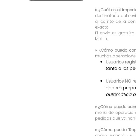
»
¿Cuál es el import
destinatario del env
al carrito de la com
exacto.
El envío es gratuít
Melilla.
»
¿Cómo puedo comp
muchas operaciones
Usuarios regis
tanto a los pe
Usuarios NO r
deberá propor
automática a 
»
¿Cómo puedo canc
menú de operacione
pedidos que ya han 
»
¿Cómo puedo "Regi
como usuario" que le