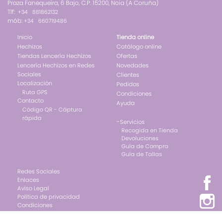
Praza Fanequeira, 6 Bajo, C.P. 15200, Noia (A Coruña)
Tlf:
+34 881862132
mób:
+34 660719486
Inicio
Tienda online
Hechizos
Catálogo online
Tiendas Lencería Hechizos
Ofertas
Lencería Hechizos en Redes
Novedades
Sociales
Clientes
Localización
Pedidos
Ruta GPS
Condiciones
Contacto
Ayuda
Código QR - Cáptura
rápida
-
Servicios
Recogida en Tienda
Devoluciones
Guía de Compra
Guía de Tallas
Redes Sociales
Enlaces
Aviso Legal
Política de privacidad
Condiciones
Cookies