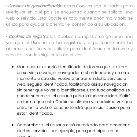
·
Cookies de geolocalización:
estas Cookies son utilizadas para
averiguar en qué país se encuentra cuando se solicita una
web o servicio. Esta Cookie es totalmente anónima, y sólo se
utiliza para ayudar a orientar el contenido a su ubicación.
·
Cookies de registro:
las Cookies de registro se generan una
vez que el Usuario se ha registrado o posteriormente ha
abierto su sesión, y se utilizan para identificarle en las web y
servicios con los siguientes objetivos:
Mantener al usuario identificado de forma que, si cierra
un servicio o web, el navegador o el ordenador y en otro
momento u otro día vuelve a entrar en dicho servicio o
web, seguirá identificado, facilitando así su navegación
sin tener que volver a identificarse. Esta funcionalidad se
puede suprimir si el usuario pulsa la funcionalidad “Salir”,
de forma que esta Cookie se elimina y la próxima vez que
entre en la web el usuario tendrá que iniciar sesión para
estar identificado.
Comprobar si el usuario está autorizado para acceder a
ciertos servicios, por ejemplo, para participar en un
concurso.