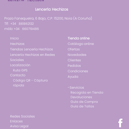
Lencería Hechizos
Praza Fanequeira, 6 Bajo, C.P. 15200, Noia (A Coruña)
Tlf:
+34 881862132
mób:
+34 660719486
Inicio
Tienda online
Hechizos
Catálogo online
Tiendas Lencería Hechizos
Ofertas
Lencería Hechizos en Redes
Novedades
Sociales
Clientes
Localización
Pedidos
Ruta GPS
Condiciones
Contacto
Ayuda
Código QR - Cáptura
rápida
-
Servicios
Recogida en Tienda
Devoluciones
Guía de Compra
Guía de Tallas
Redes Sociales
Enlaces
Aviso Legal