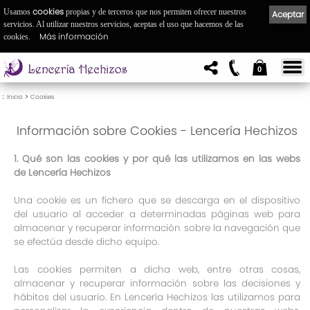
cookies
Usamos
propias y de terceros que nos permiten ofrecer nuestros
Aceptar
servicios. Al utilizar nuestros servicios, aceptas el uso que hacemos de las
Más información
cookies.
0
::
>
Inicio
Cookies
Información sobre Cookies - Lencería Hechizos
1. Qué son las cookies y por qué las utilizamos en las webs
de Lencería Hechizos
Una cookie es un fichero que se descarga en el dispositivo
del usuario al acceder a determinadas páginas web para
almacenar y recuperar información sobre la navegación que
se efectúa desde dicho equipo.
Las cookies permiten a dicha web, entre otras cosas,
almacenar y recuperar información sobre las decisiones y
hábitos del usuario. En Lencería Hechizos las utilizamos para