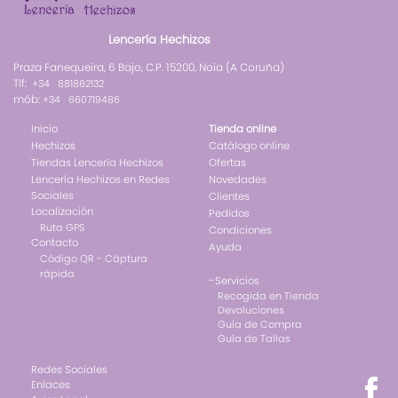
Lencería Hechizos
Praza Fanequeira, 6 Bajo, C.P. 15200, Noia (A Coruña)
Tlf:
+34 881862132
mób:
+34 660719486
Inicio
Tienda online
Hechizos
Catálogo online
Tiendas Lencería Hechizos
Ofertas
Lencería Hechizos en Redes
Novedades
Sociales
Clientes
Localización
Pedidos
Ruta GPS
Condiciones
Contacto
Ayuda
Código QR - Cáptura
rápida
-
Servicios
Recogida en Tienda
Devoluciones
Guía de Compra
Guía de Tallas
Redes Sociales
Enlaces