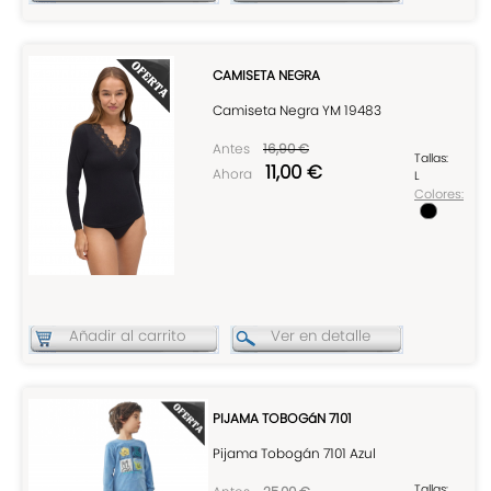
CAMISETA NEGRA
Camiseta Negra YM 19483
Antes
16,90 €
Tallas:
11,00 €
Ahora
L
Colores:
Añadir al carrito
Ver en detalle
PIJAMA TOBOGáN 7101
Pijama Tobogán 7101 Azul
Tallas: