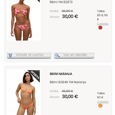
Bikini YM 82872
Antes
49,95 €
Tallas:
30,00 €
85 B, 95
Ahora
B
Colores:
Añadir al carrito
Ver en detalle
BIKINI NARANJA
Bikini 82849 YM Naranja
Antes
49,95 €
Tallas:
30,00 €
Ahora
90 B
Colores: