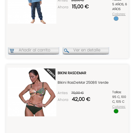
Antes
25,00 €
5 AÑOS, 6
15,00 €
Ahora
AÑOS
Colores:
Añadir al carrito
Ver en detalle
BIKINI RASDEMAR
Bikini RasDeMar 25086 Verde
Tallas:
Antes
70,00 €
95 C, 100
42,00 €
Ahora
C, 105 C
Colores: