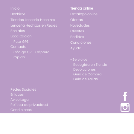
Inicio
Tienda online
Hechizos
Catálogo online
Tiendas Lencería Hechizos
Ofertas
Lencería Hechizos en Redes
Novedades
Sociales
Clientes
Localización
Pedidos
Ruta GPS
Condiciones
Contacto
Ayuda
Código QR - Cáptura
rápida
-
Servicios
Recogida en Tienda
Devoluciones
Guía de Compra
Guía de Tallas
Redes Sociales
Enlaces
Aviso Legal
Política de privacidad
Condiciones
Cookies
Diseño web:->
kantaronet - Diseño de páginas web en Galicia