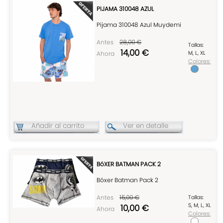
PIJAMA 310048 AZUL
Pijama 310048 Azul Muydemi
Antes
28,00 €
Tallas:
14,00 €
Ahora
M, L, XL
Colores:
Añadir al carrito
Ver en detalle
BóXER BATMAN PACK 2
Bóxer Batman Pack 2
Antes
15,00 €
Tallas:
S, M, L, XL
10,00 €
Ahora
Colores: