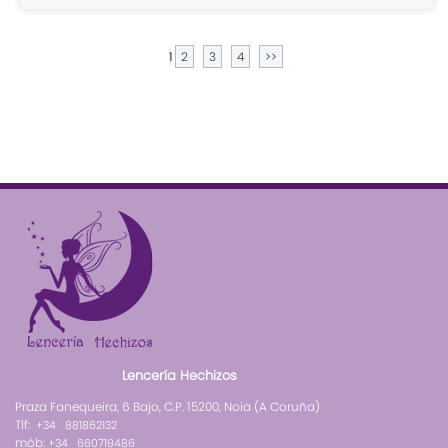
2
3
4
>>
1
Lencería Hechizos
Praza Fanequeira, 6 Bajo, C.P. 15200, Noia (A Coruña)
Tlf:
+34 881862132
mób:
+34 660719486