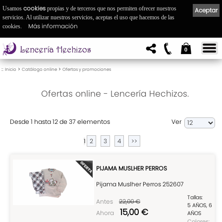
cookies
Usamos
propias y de terceros que nos permiten ofrecer nuestros
Aceptar
servicios. Al utilizar nuestros servicios, aceptas el uso que hacemos de las
Más información
cookies.
0
::
>
>
Inicio
Catálogo online
Ofertas y promociones
Ofertas online - Lencería Hechizos.
Desde 1 hasta 12 de 37 elementos
Ver
2
3
4
>>
1
PIJAMA MUSLHER PERROS
Pijama Muslher Perros 252607
Tallas:
Antes
22,00 €
5 AÑOS, 6
15,00 €
Ahora
AÑOS
Colores: