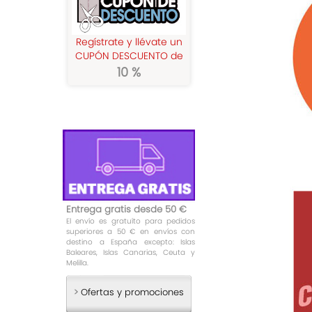
Regístrate y llévate un
CUPÓN DESCUENTO de
10 %
Entrega gratis desde 50 €
El envío es gratuíto para pedidos
superiores a 50 € en envíos con
destino a España excepto: Islas
Baleares, Islas Canarias, Ceuta y
Melilla.
>
Ofertas y promociones