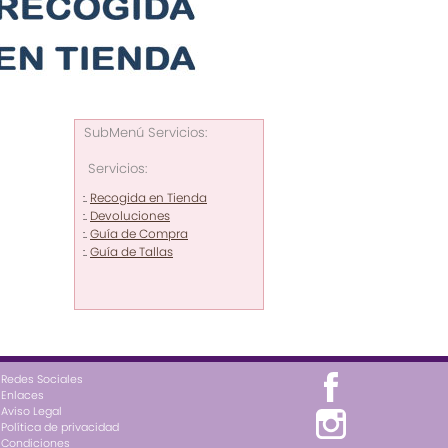
SubMenú Servicios:
Servicios:
Recogida en Tienda
:.
Devoluciones
:.
Guía de Compra
:.
Guía de Tallas
:.
Redes Sociales
Enlaces
Aviso Legal
Política de privacidad
Condiciones