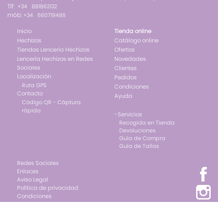
Tlf:
+34 881862132
mób:
+34 660719486
Inicio
Tienda online
Hechizos
Catálogo online
Tiendas Lencería Hechizos
Ofertas
Lencería Hechizos en Redes
Novedades
Sociales
Clientes
Localización
Pedidos
Ruta GPS
Condiciones
Contacto
Ayuda
Código QR - Cáptura
rápida
-
Servicios
Recogida en Tienda
Devoluciones
Guía de Compra
Guía de Tallas
Redes Sociales
Enlaces
Aviso Legal
Política de privacidad
Condiciones
Cookies