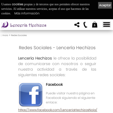
cookies
Usamos
propias y de terceros que nos permiten ofrecer nuestros
Aceptar
servicios. Al utilizar nuestros servicios, aceptas el uso que hacemos de las
Más información
cookies.
0
::
>
Inicio
Redes Sociales
Redes Sociales - Lencería Hechizos
Lencería Hechizos
le ofrece la posibilidad
de comunicarse con nosotros o seguir
nuestra actividad a través de las
siguientes redes sociales:
Facebook
Puede visitar nuestra página en
Facebook siguiendo el siguiente
enlace:
https://www.facebook.com/LenceriaHechizosNoia/