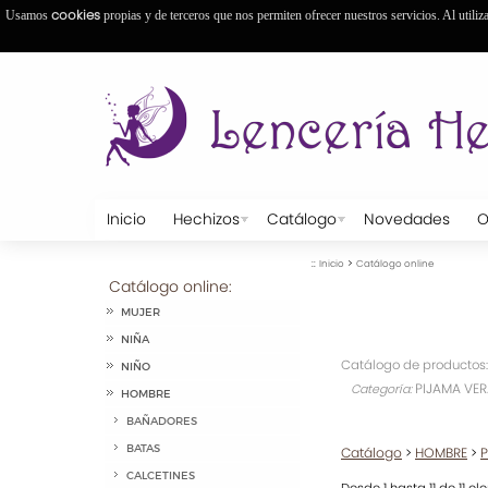
cookies
Usamos
propias y de terceros que nos permiten ofrecer nuestros servicios. Al utiliz
Inicio
Hechizos
Catálogo
Novedades
O
::
>
Inicio
Catálogo online
Catálogo online:
MUJER
NIÑA
Catálogo de productos:
NIÑO
PIJAMA VE
Categoría:
HOMBRE
BAÑADORES
BATAS
Catálogo
>
HOMBRE
>
CALCETINES