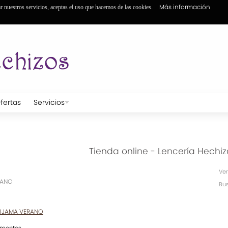
Más información
ar nuestros servicios, aceptas el uso que hacemos de las cookies.
fertas
Servicios
Tienda online - Lencería Hechiz
Ver
RANO
Bus
PIJAMA VERANO