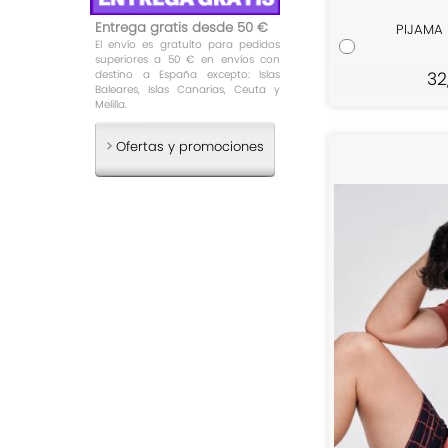
Entrega gratis desde 50 €
PIJAMA
El envío es gratuíto para pedidos
superiores a 50 € en envíos con
32
destino a España excepto: Islas
Baleares, Islas Canarias, Ceuta y
Melilla.
>
Ofertas y promociones