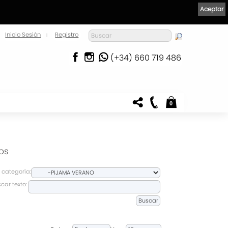
Aceptar
Inicio Sesión
Registro
|
(+34) 660 719 486
0
os
 categoría:
car texto: