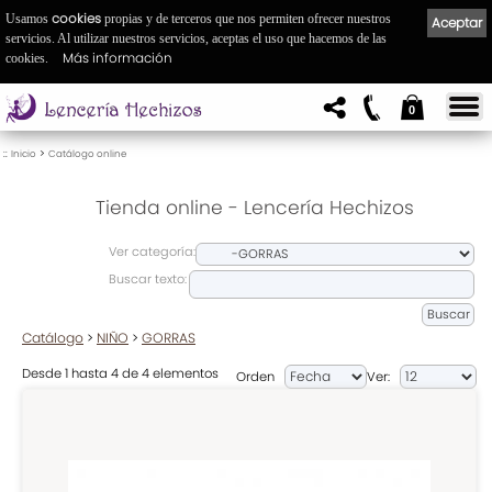
cookies
Usamos
propias y de terceros que nos permiten ofrecer nuestros
Aceptar
servicios. Al utilizar nuestros servicios, aceptas el uso que hacemos de las
Más información
cookies.
0
::
>
Inicio
Catálogo online
Tienda online - Lencería Hechizos
Ver categoría:
Buscar texto:
Catálogo
>
NIÑO
>
GORRAS
Desde 1 hasta 4 de 4 elementos
Orden
Ver: