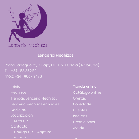
Lencería Hechizos
Praza Fanequeira, 6 Bajo, C.P. 15200, Noia (A Coruña)
Tlf:
+34 881862132
mób:
+34 660719486
Inicio
Tienda online
Hechizos
Catálogo online
Tiendas Lencería Hechizos
Ofertas
Lencería Hechizos en Redes
Novedades
Sociales
Clientes
Localización
Pedidos
Ruta GPS
Condiciones
Contacto
Ayuda
Código QR - Cáptura
rápida