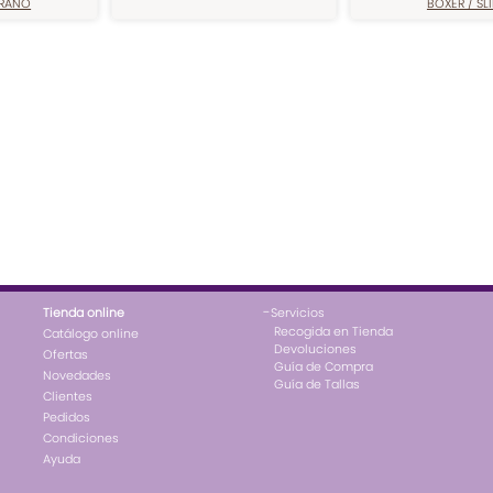
ERANO
BÓXER / SLI
-
Tienda online
Servicios
Recogida en Tienda
Catálogo online
Devoluciones
Ofertas
Guía de Compra
Novedades
Guía de Tallas
Clientes
Pedidos
Condiciones
Ayuda