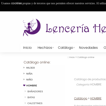
cookies
Usamos
propias y de terceros que nos permiten ofrecer nuestros servicios. Al utiliz
Inicio
Hechizos
Catálogo
Novedades
O
::
>
Inicio
Catálogo online
Catálogo online:
MUJER
NIÑA
Catálogo de productos:
NIÑO
HOMBRE
Categoría:
HOMBRE
BAÑADORES
BATAS
Catálogo
>
HOMBRE
CALCETINES
Subcategorías relacionad