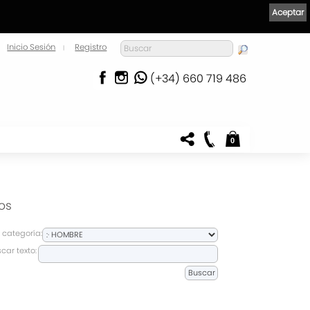
Aceptar
Inicio Sesión
Registro
|
(+34) 660 719 486
0
os
 categoría:
car texto: