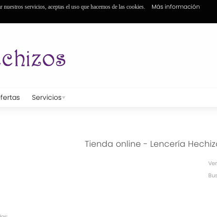
Más información
ar nuestros servicios, aceptas el uso que hacemos de las cookies.
fertas
Servicios
Tienda online - Lencería Hechiz
Ver
Bus
as: