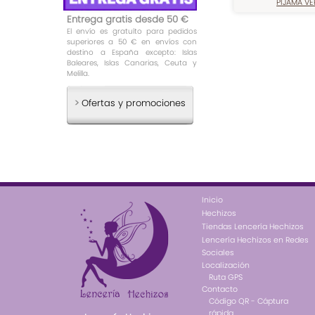
PIJAMA V
Entrega gratis desde 50 €
El envío es gratuíto para pedidos
superiores a 50 € en envíos con
destino a España excepto: Islas
Baleares, Islas Canarias, Ceuta y
Melilla.
>
Ofertas y promociones
Inicio
Hechizos
Tiendas Lencería Hechizos
Lencería Hechizos en Redes
Sociales
Localización
Ruta GPS
Contacto
Código QR - Cáptura
rápida