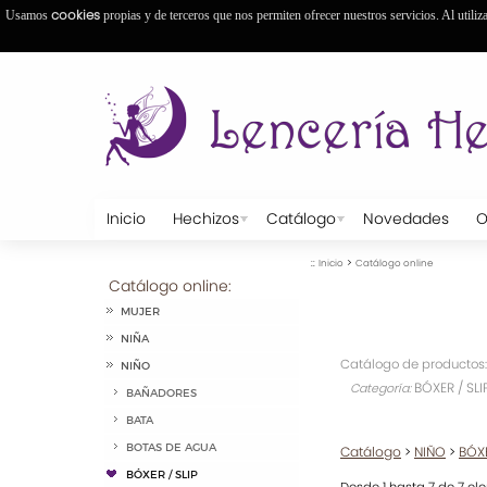
cookies
Usamos
propias y de terceros que nos permiten ofrecer nuestros servicios. Al utiliz
Inicio
Hechizos
Catálogo
Novedades
O
::
>
Inicio
Catálogo online
Catálogo online:
MUJER
NIÑA
Catálogo de productos:
NIÑO
BÓXER / SLI
Categoría:
BAÑADORES
BATA
BOTAS DE AGUA
Catálogo
>
NIÑO
>
BÓXE
BÓXER / SLIP