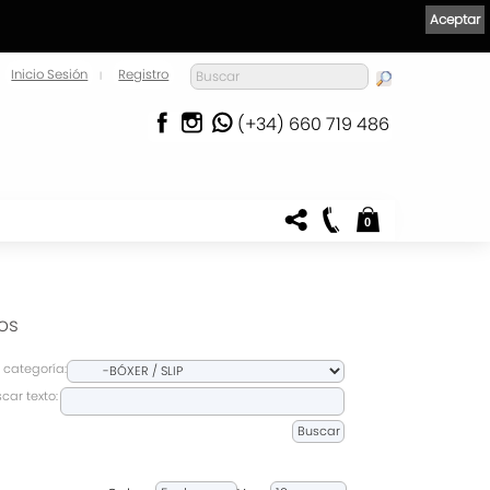
Aceptar
Inicio Sesión
Registro
|
(+34) 660 719 486
0
os
 categoría:
car texto: