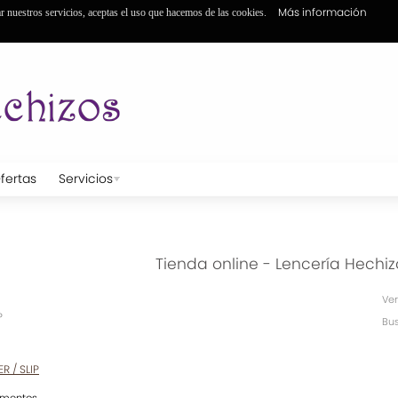
Más información
ar nuestros servicios, aceptas el uso que hacemos de las cookies.
fertas
Servicios
Tienda online - Lencería Hechiz
Ver
P
Bus
R / SLIP