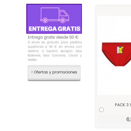
Entrega gratis desde 50 €
El envío es gratuíto para pedidos
superiores a 50 € en envíos con
destino a España excepto: Islas
Baleares, Islas Canarias, Ceuta y
Melilla.
>
Ofertas y promociones
PACK 3 
6