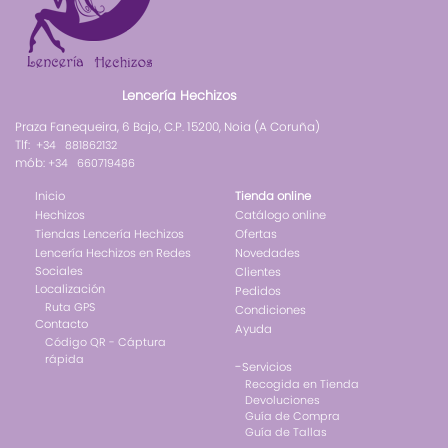
Lencería Hechizos
Praza Fanequeira, 6 Bajo, C.P. 15200, Noia (A Coruña)
Tlf:
+34 881862132
mób:
+34 660719486
Inicio
Tienda online
Hechizos
Catálogo online
Tiendas Lencería Hechizos
Ofertas
Lencería Hechizos en Redes
Novedades
Sociales
Clientes
Localización
Pedidos
Ruta GPS
Condiciones
Contacto
Ayuda
Código QR - Cáptura
rápida
-
Servicios
Recogida en Tienda
Devoluciones
Guía de Compra
Guía de Tallas