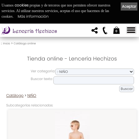
cookies
Usamos
propias y de terceros que nos permiten ofrecer nuestros
Aceptar
servicios. Al utilizar nuestros servicios, aceptas el uso que hacemos de las
Más información
cookies.
0
::
>
Inicio
Catálogo online
Tienda online - Lencería Hechizos
Ver categoría:
Buscar texto:
Catálogo
>
NIÑO
Subcategorías relacionadas: