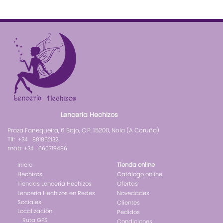
Lencería Hechizos
Praza Fanequeira, 6 Bajo, C.P. 15200, Noia (A Coruña)
Tlf:
+34 881862132
mób:
+34 660719486
Inicio
Tienda online
Hechizos
Catálogo online
Tiendas Lencería Hechizos
Ofertas
Lencería Hechizos en Redes
Novedades
Sociales
Clientes
Localización
Pedidos
Ruta GPS
Condiciones