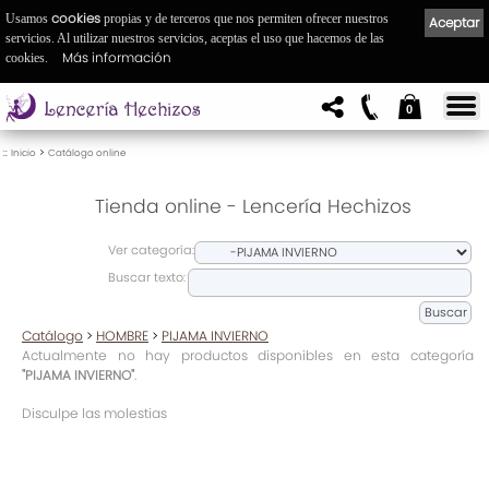
cookies
Usamos
propias y de terceros que nos permiten ofrecer nuestros
Aceptar
servicios. Al utilizar nuestros servicios, aceptas el uso que hacemos de las
Más información
cookies.
0
::
>
Inicio
Catálogo online
Tienda online - Lencería Hechizos
Ver categoría:
Buscar texto:
Catálogo
>
HOMBRE
>
PIJAMA INVIERNO
Actualmente no hay productos disponibles en esta categoría
"PIJAMA INVIERNO"
.
Disculpe las molestias