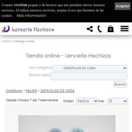
cookies
Usamos
propias y de terceros que nos permiten ofrecer nuestros
Aceptar
servicios. Al utilizar nuestros servicios, aceptas el uso que hacemos de las
Más información
cookies.
0
::
>
Inicio
Catálogo online
Tienda online - Lencería Hechizos
Ver categoría:
Buscar texto:
Catálogo
>
MUJER
>
ZAPATILLAS DE CASA
Desde 1 hasta 7 de 7 elementos
Orden
Ver: